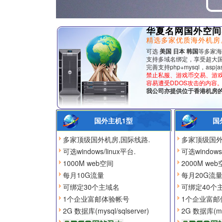
华夏名网国外空间
精选多家优质海外机房
可选
美国 日本 韩国
等多家海
支持多域名绑定，享受超大
完善支持php+mysql，asp|asp
禁止私服、游戏币交易、游
容易遭受DDOS攻击的内容
我公司亦提供位于香港机房
国外主机1型
国
多家顶级国外机房,国际线路.
多家顶级国外
可选windows/linux平台.
可选windows/
1000M web空间
2000M we
每月10G流量
每月20G流
可绑定30个主域名
可绑定40个
1个企业富邮体验帐号
1个企业富邮
2G 数据库(mysql/sqlserver)
2G 数据库(mys