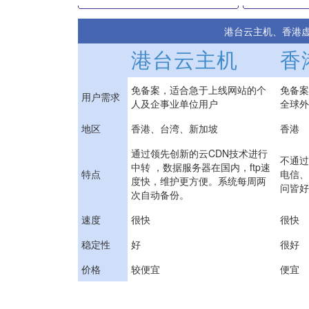
港台云主机、香港
港台云主机
香
免备案，适合急于上线网站的个
免备案
用户需求
人及企事业单位用户
全球外
地区
香港、台湾、新加坡
香港
通过领先创新的云CDN技术进行
不通过
中转 ，数据服务器在国内，ftp速
特点
电信、
度快，维护更方便。系统每周两
问皆好
次自动备份。
速度
很快
很快
稳定性
好
很好
价格
较便宜
便宜