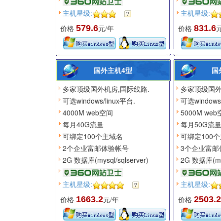
主机星级:
主机星级:
579.6
831.6
价格
元/年
价格
国外主机4型
国
多家顶级国外机房,国际线路.
多家顶级国外
可选windows/linux平台.
可选windows/
4000M web空间
5000M we
每月40G流量
每月50G流
可绑定100个主域名
可绑定100
2个企业富邮体验帐号
3个企业富邮
2G 数据库(mysql/sqlserver)
2G 数据库(mys
主机星级:
主机星级:
1663.2
2503.2
价格
元/年
价格