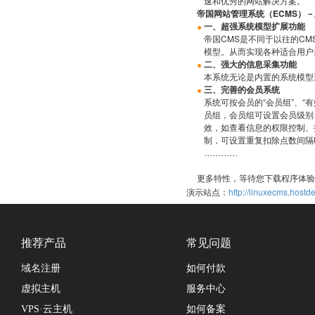
速和优秀的网站解决方案。
帝国网站管理系统（ECMS）
一、超强系统模型扩展功能
帝国CMS是不同于以往的C
模型。从而实现各种适合用户
二、强大的信息采集功能
本系统无论是内置的系统模型
三、完善的会员系统
系统可按会员的“会员组”、“有
员组，会员组可设置会员级别
效，如查看信息的权限控制、
制，可设置重复扣除点数间隔
…………
更多特性，等待您下载程序体验
演示站点：
http://linuxecms.hostd
推荐产品
常见问题
域名注册
如何付款
虚拟主机
服务中心
VPS·云主机
如何备案