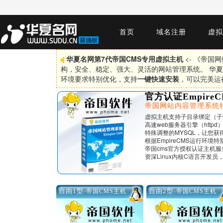
首页
域名注册
虚拟
华夏名网第7代帝国CMS专用虚拟主机
<- 《帝国
构，安全、稳定、强大、灵活的网站管理系统。 华夏
环境要求特别优化，支持
一键快速安装
，可以完美运
官方认证EmpireC
帝国网站内容管理系统
虚拟主机支持子目录绑定（子
高速web服务器引擎（http
特殊调整的MYSQL，让您
根据EmpireCMS运行环境特别
帝国cms官方授权认证主机
资深Linux内核C语言开发员，
自由1型
自由2型
-帝国CMS主机
-帝国CMS主机