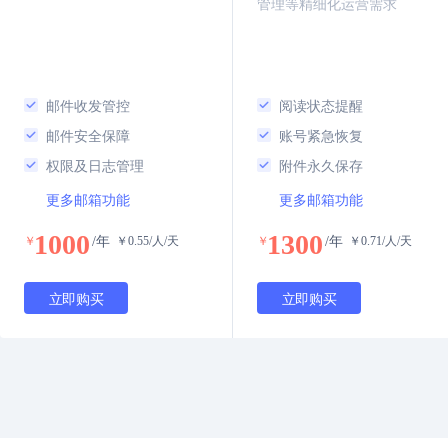
管理等精细化运营需求
邮件收发管控
阅读状态提醒
邮件安全保障
账号紧急恢复
权限及日志管理
附件永久保存
更多邮箱功能
更多邮箱功能
1000
1300
￥
/年
￥
0.55
/人/天
￥
/年
￥
0.71
/人/天
立即购买
立即购买