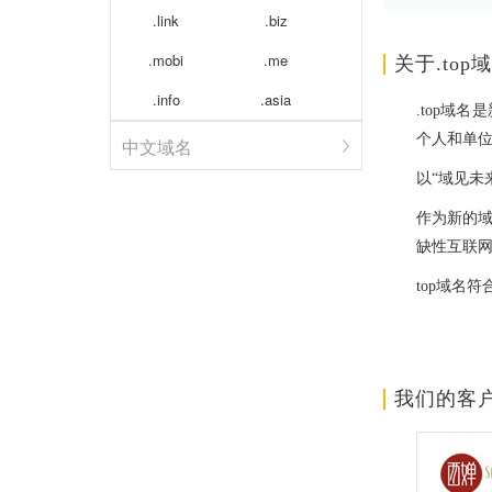
.link
.biz
.mobi
.me
关于.top
.info
.asia
.top域
个人和单
中文域名
以“域见未
作为新的
缺性互联
top域名
我们的客