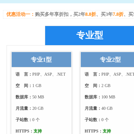
优惠活动一：
购买多年享折扣，买2年
8.8折
、买3年
7.8折
、买
专业型
专业1型
专业2型
语 言：
PHP、ASP、.NET
语 言：
PHP、ASP、.NE
空 间：
1 GB
空 间：
2 GB
数据库：
50 MB
数据库：
100 MB
月流量：
20
GB
月流量：
40
GB
子站数：
0
个
子站数：
0
个
HTTPS：
支持
HTTPS：
支持