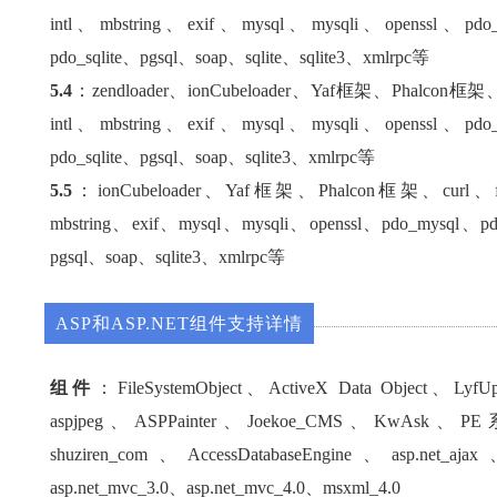
intl、mbstring、exif、mysql、mysqli、openssl、pdo
pdo_sqlite、pgsql、soap、sqlite、sqlite3、xmlrpc等
5.4
：zendloader、ionCubeloader、Yaf框架、Phalcon框架、
intl、mbstring、exif、mysql、mysqli、openssl、pdo
pdo_sqlite、pgsql、soap、sqlite3、xmlrpc等
5.5
：ionCubeloader、Yaf框架、Phalcon框架、curl、fi
mbstring、exif、mysql、mysqli、openssl、pdo_mysql、pd
pgsql、soap、sqlite3、xmlrpc等
ASP和ASP.NET组件支持详情
组件
：FileSystemObject、ActiveX Data Object、Ly
aspjpeg、ASPPainter、Joekoe_CMS、KwAsk、P
shuziren_com、AccessDatabaseEngine、asp.net_aja
asp.net_mvc_3.0、asp.net_mvc_4.0、msxml_4.0