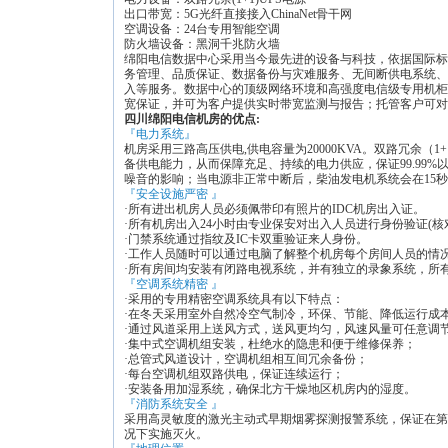
出口带宽：5G光纤直接接入ChinaNet骨干网
空调设备：24台专用智能空调
防火墙设备：黑洞千兆防火墙
绵阳电信数据中心采用当今最先进的设备与科技，依据国际标
务管理、品质保证、数据备份与灾难服务、无间断供电系统、
入等服务。数据中心的顶级网络环境和高强度电信级专用机柜
宽保证，并可为客户提供实时带宽监测与报告；托管客户可对
四川绵阳电信机房的优点:
『电力系统』
机房采用三路高压供电,供电容量为20000KVA。双路冗余（1
备供电能力，从而保障充足、持续的电力供应，保证99.99
噪音的影响；当电源非正常中断后，柴油发电机系统会在15
『安全设施严密 』
·所有进出机房人员必须佩带印有照片的IDC机房出入证。
·所有机房出入24小时由专业保安对出入人员进行身份验证(核
·门禁系统通过指纹及IC卡双重验证来人身份。
·工作人员随时可以通过电脑了解整个机房每个房间人员的情
·所有房间均安装有闭路电视系统，并有独立的录象系统，所有
『空调系统精密 』
·采用的专用精密空调系统具有以下特点：
·在冬天采用室外自然冷空气制冷，环保、节能、降低运行成
·通过风道采用上送风方式，送风更均匀，风速风量可任意
·集中式空调机组安装，杜绝水的隐患和便于维修保养；
·总管式风道设计，空调机组相互间冗余备份；
·每台空调机组双路供电，保证连续运行；
·安装备用加湿系统，确保北方干燥地区机房内的湿度。
『消防系统安全 』
采用高灵敏度的激光主动式早期烟雾探测报警系统，保证在第
况下实施灭火。