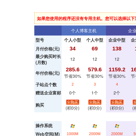
如果您使用的程序还没有专用主机。您可以选择以下
个人博客主机
企
型号
个人小型
个人中型
企业中型
企
月付价格(元)
34
69
138
最少购买时长
12
12
12
(月数)
285.6
579.6
1159.2
1
年付价格(元)
节省30%
节省30%
节省30%
节
子站点个数
2
3
4
赠送企业富邮
0个
1个
2个
购买
(积0分)
(积0分)
(积0分)
(
操作系统
Web空间(M)
1000M
2000M
2000M
5