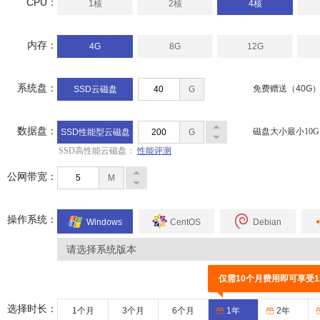
CPU：
1核
2核
4核
内存：
4G
8G
12G
系统盘：
免费赠送（40G
SSD云磁盘
G
数据盘：
磁盘大小最小
10
G
SSD性能型云磁盘
G
SSD高性能云磁盘：
性能评测
公网带宽：
M
操作系统：
Windows
CentOS
Debian
请选择系统版本
仅需10个月费用即可享受1
选择时长：
1个月
3个月
6个月
1年
2年